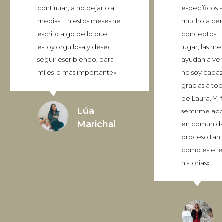
continuar, a no dejarlo a
específicos
medias. En estos meses he
mucho a cen
escrito algo de lo que
conceptos. 
estoy orgullosa y deseo
lugar, las m
seguir escribiendo, para
ayudan a ver
mí es lo más importante»
no soy capaz
gracias a tod
de Laura. Y, 
Lúa
sentirme a
Marichal
en comunida
proceso tan s
como es el e
historias».