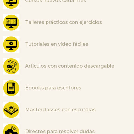
Cursos nuevos cada mes
Talleres prácticos con ejercicios
Tutoriales en vídeo fáciles
Artículos con contenido descargable
Ebooks para escritores
Masterclasses con escritoras
Directos para resolver dudas