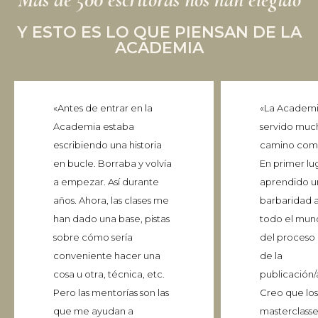
Y ESTO ES LO QUE PIENSAN DE LA
ACADEMIA
«Antes de entrar en la
«La Academ
Academia estaba
servido muc
escribiendo una historia
camino como
en bucle. Borraba y volvía
En primer lu
a empezar. Así durante
aprendido u
años. Ahora, las clases me
barbaridad 
han dado una base, pistas
todo el mund
sobre cómo sería
del proceso 
conveniente hacer una
de la
cosa u otra, técnica, etc.
publicación/
Pero las mentorías son las
Creo que los
que me ayudan a
masterclasse