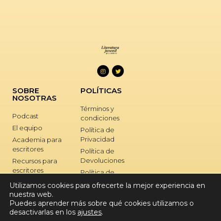
SOBRE
POLÍTICAS
NOSOTRAS
Términos y
Podcast
condiciones
El equipo
Política de
Privacidad
Academia para
escritores
Política de
Devoluciones
Recursos para
escritores
Política de
Cookies
Retiros para
Utilizamos cookies para ofrecerte la mejor experiencia en
escritores
nuestra web.
SOPORTE
Puedes aprender más sobre qué cookies utilizamos o
Nuestros libros
desactivarlas en los
ajustes
.
Afiliadas
Contacto