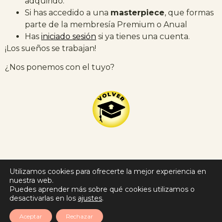
adquirido.
Si has accedido a una
masterpiece
, que formas
parte de la membresía Premium o Anual
Has
iniciado sesión
si ya tienes una cuenta.
¡Los sueños se trabajan!
¿Nos ponemos con el tuyo?
Utilizamos cookies para ofrecerte la mejor experiencia en
nuestra web.
Puedes aprender más sobre qué cookies utilizamos o
desactivarlas en los
ajustes
.
Aceptar
Rechazar