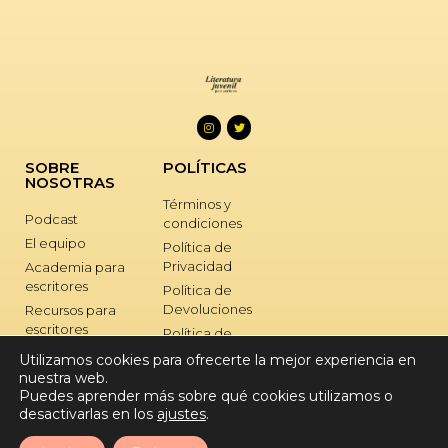
SOBRE
POLÍTICAS
NOSOTRAS
Términos y
Podcast
condiciones
El equipo
Política de
Privacidad
Academia para
escritores
Política de
Devoluciones
Recursos para
escritores
Política de
Cookies
Retiros para
Utilizamos cookies para ofrecerte la mejor experiencia en
escritores
nuestra web.
SOPORTE
Puedes aprender más sobre qué cookies utilizamos o
Nuestros libros
desactivarlas en los
ajustes
.
Afiliadas
Contacto
Dossier de Prensa