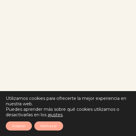
Utilizamos cookies para ofrecerte la mejor experiencia en
nuestra web.
Puedes aprender más sobre qué cookies utilizamos o
desactivarlas en los
ajustes
.
Aceptar
Rechazar