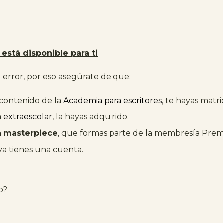
está disponible para ti
error, por eso asegúrate de que:
 contenido de la
Academia para escritores
, te hayas matr
a
extraescolar
, la hayas adquirido.
a
masterpiece
, que formas parte de la membresía Pre
 ya tienes una cuenta.
o?