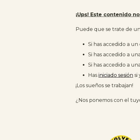
¡Ups! Este contenido no 
Puede que se trate de un 
Si has accedido a un
Si has accedido a un
Si has accedido a un
Has
iniciado sesión
si
¡Los sueños se trabajan!
¿Nos ponemos con el tuy