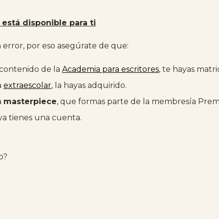
está disponible para ti
error, por eso asegúrate de que:
 contenido de la
Academia para escritores
, te hayas matr
a
extraescolar
, la hayas adquirido.
a
masterpiece
, que formas parte de la membresía Pre
 ya tienes una cuenta.
o?