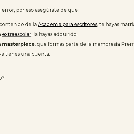
error, por eso asegúrate de que:
 contenido de la
Academia para escritores
, te hayas matr
a
extraescolar
, la hayas adquirido.
a
masterpiece
, que formas parte de la membresía Pre
 ya tienes una cuenta.
o?