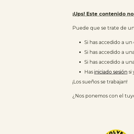
¡Ups! Este contenido no 
Puede que se trate de un 
Si has accedido a un
Si has accedido a un
Si has accedido a un
Has
iniciado sesión
si
¡Los sueños se trabajan!
¿Nos ponemos con el tuy