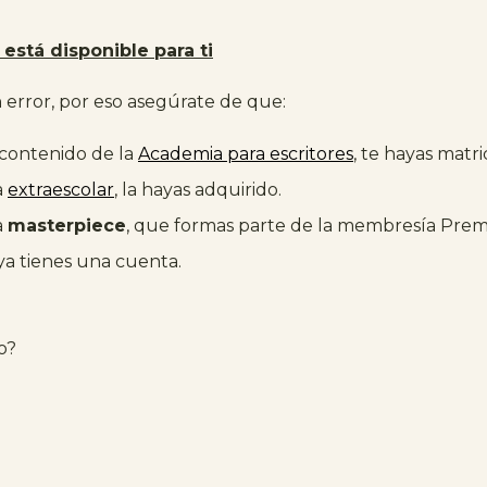
está disponible para ti
error, por eso asegúrate de que:
 contenido de la
Academia para escritores
, te hayas matr
a
extraescolar
, la hayas adquirido.
a
masterpiece
, que formas parte de la membresía Pre
 ya tienes una cuenta.
o?