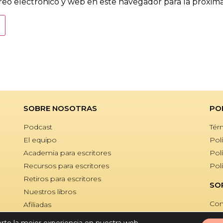
eo electrónico y web en este navegador para la próxim
SOBRE NOSOTRAS
PO
Podcast
Tér
El equipo
Polí
Academia para escritores
Pol
Recursos para escritores
Pol
Retiros para escritores
SO
Nuestros libros
Con
Afiliadas
Dossier de Prensa