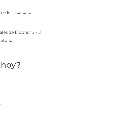
ómo lo hace para
tales de Éldonon» «El
étera.
 hoy?
r