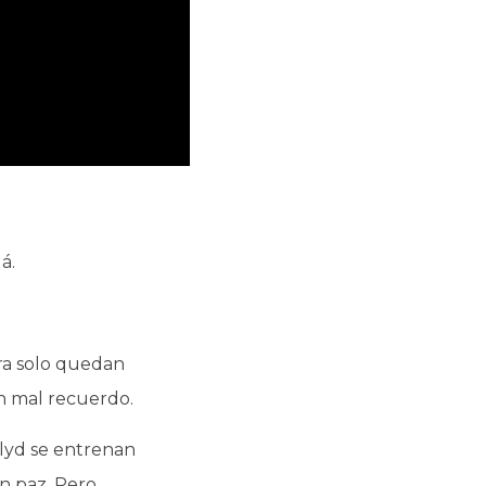
á.
ora solo quedan
un mal recuerdo.
Blyd se entrenan
n paz. Pero