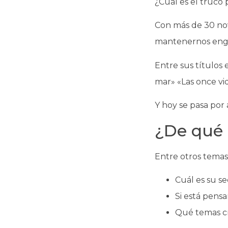
¿Cuál es el truco 
Con más de 30 nov
mantenernos enga
Entre sus títulos 
mar» «Las once vi
Y hoy se pasa por 
¿De qué 
Entre otros temas
Cuál es su se
Si está pensa
Qué temas cre