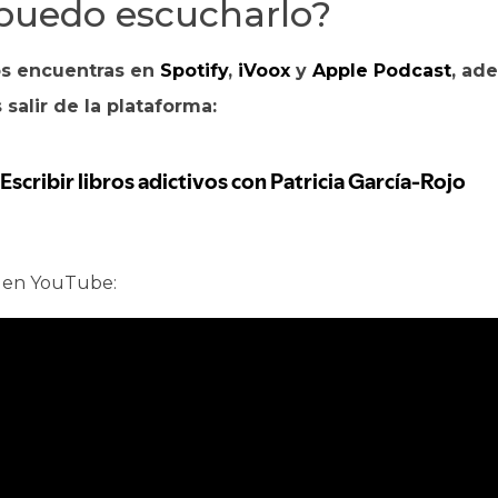
puedo escucharlo?
s encuentras en
Spotify
,
iVoox
y
Apple Podcast
, ad
 salir de la plataforma:
ta en YouTube: