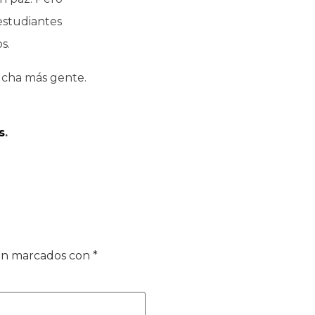
estudiantes
s.
ucha más gente.
s
.
tán marcados con
*