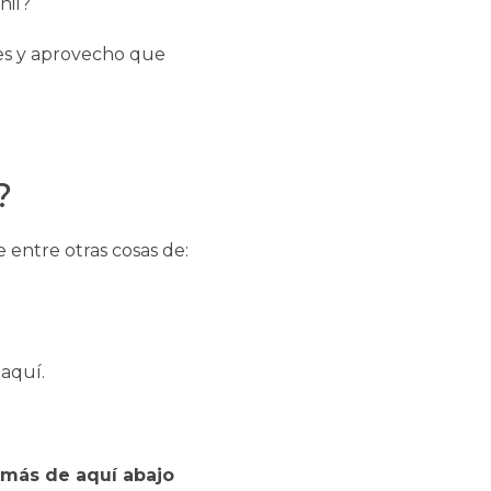
nil?
es y aprovecho que
?
 entre otras cosas de:
aquí.
emás de aquí abajo