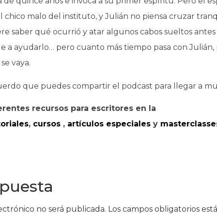
de quince años e invoca a su primer espíritu. Pero el esp
el chico malo del instituto, y Julián no piensa cruzar tra
ere saber qué ocurrió y atar algunos cabos sueltos ante
de a ayudarlo… pero cuanto más tiempo pasa con Julián
se vaya.
uerdo que puedes compartir el podcast para llegar a m
erentes recursos para escritores en la
toriales
,
cursos
,
artículos especiales
y
masterclasse
spuesta
ectrónico no será publicada.
Los campos obligatorios es