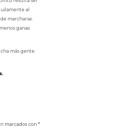
íritu resulta ser
nquilamente al
s de marcharse.
, menos ganas
ucha más gente.
s
.
tán marcados con
*