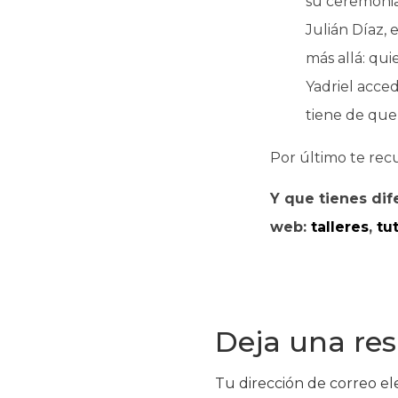
su ceremonia 
Julián Díaz, 
más allá: qui
Yadriel acce
tiene de que 
Por último te rec
Y que tienes dif
web:
talleres
,
tu
Deja una re
Tu dirección de correo el