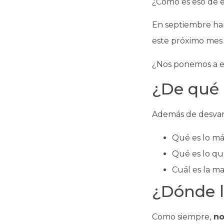
¿Cómo es eso de e
En septiembre ha
este próximo mes v
¿Nos ponemos a e
¿De qué 
Además de desvaria
Qué es lo m
Qué es lo qu
Cuál es la m
¿Dónde l
Como siempre,
no