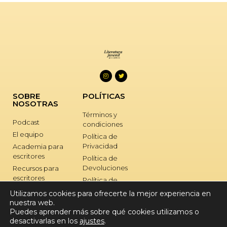
SOBRE
POLÍTICAS
NOSOTRAS
Términos y
Podcast
condiciones
El equipo
Política de
Privacidad
Academia para
escritores
Política de
Devoluciones
Recursos para
escritores
Política de
Cookies
Retiros para
Utilizamos cookies para ofrecerte la mejor experiencia en
escritores
nuestra web.
SOPORTE
Puedes aprender más sobre qué cookies utilizamos o
Nuestros libros
desactivarlas en los
ajustes
.
Afiliadas