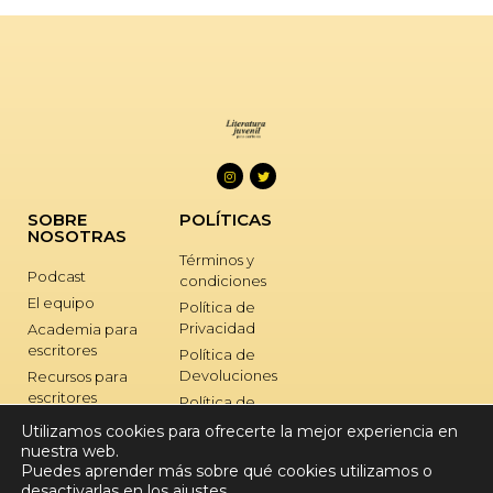
SOBRE
POLÍTICAS
NOSOTRAS
Términos y
Podcast
condiciones
El equipo
Política de
Privacidad
Academia para
escritores
Política de
Devoluciones
Recursos para
escritores
Política de
Cookies
Retiros para
Utilizamos cookies para ofrecerte la mejor experiencia en
escritores
nuestra web.
SOPORTE
Puedes aprender más sobre qué cookies utilizamos o
Nuestros libros
desactivarlas en los
ajustes
.