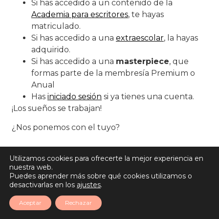
Si has accedido a un contenido de la
Academia para escritores
, te hayas
matriculado.
Si has accedido a una
extraescolar
, la hayas
adquirido.
Si has accedido a una
masterpiece
, que
formas parte de la membresía Premium o
Anual
Has
iniciado sesión
si ya tienes una cuenta.
¡Los sueños se trabajan!
¿Nos ponemos con el tuyo?
Utilizamos cookies para ofrecerte la mejor experiencia en
nuestra web.
Puedes aprender más sobre qué cookies utilizamos o
desactivarlas en los
ajustes
.
Aceptar
Rechazar