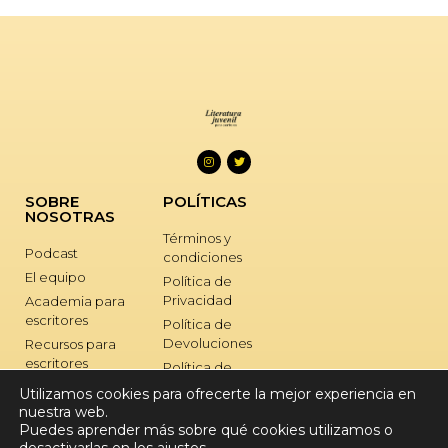
SOBRE
POLÍTICAS
NOSOTRAS
Términos y
Podcast
condiciones
El equipo
Política de
Privacidad
Academia para
escritores
Política de
Devoluciones
Recursos para
escritores
Política de
Cookies
Retiros para
Utilizamos cookies para ofrecerte la mejor experiencia en
escritores
nuestra web.
SOPORTE
Puedes aprender más sobre qué cookies utilizamos o
Nuestros libros