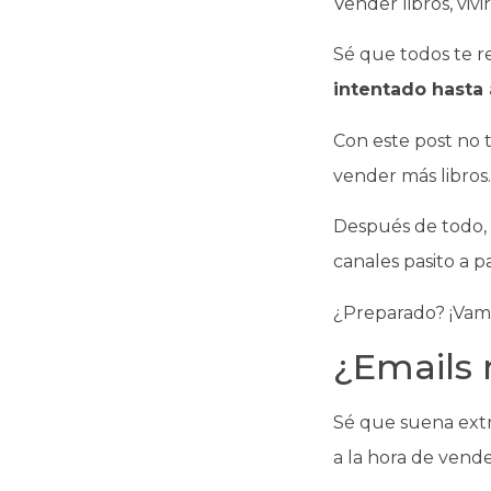
Vender libros, viv
Sé que todos te re
intentado hasta 
Con este post no t
vender más libros.
Después de todo, a
canales pasito a pa
¿Preparado? ¡Vamo
¿Emails 
Sé que suena extr
a la hora de vende