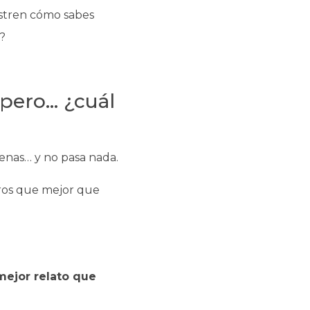
stren cómo sabes
?
 pero… ¿cuál
enas… y no pasa nada.
ros que mejor que
mejor relato que