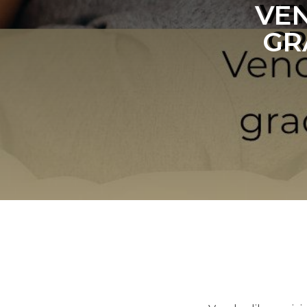
VE
GR