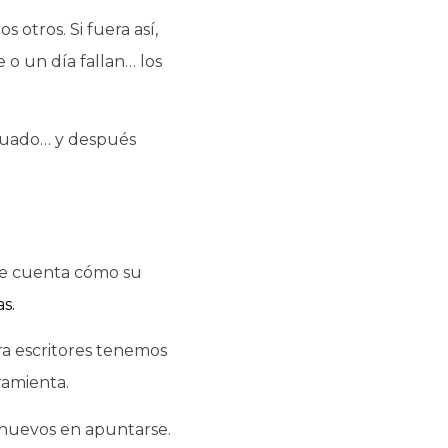
otros. Si fuera así,
 o un día fallan… los
ecuado… y después
 te cuenta cómo su
s.
ra escritores tenemos
ramienta.
nuevos en apuntarse.