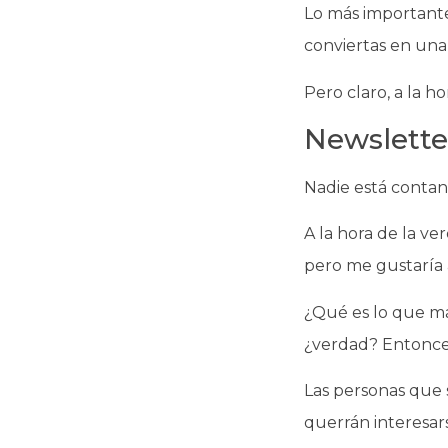
Lo más importante
conviertas en una
Pero claro, a la h
Newslette
Nadie está contand
A la hora de la v
pero me gustaría 
¿Qué es lo que má
¿verdad? Entonces
Las personas que 
querrán interesars