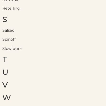
Retelling
S
Salseo
Spinoff
Slow burn
T
U
V
W