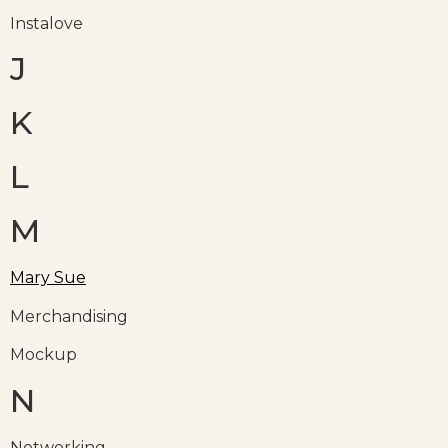
Instalove
J
K
L
M
Mary Sue
Merchandising
Mockup
N
Networking