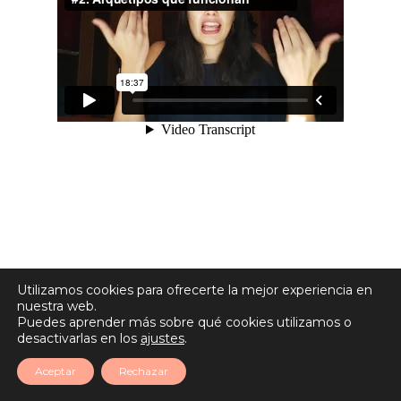
Utilizamos cookies para ofrecerte la mejor experiencia en
nuestra web.
Puedes aprender más sobre qué cookies utilizamos o
desactivarlas en los
ajustes
.
Aceptar
Rechazar